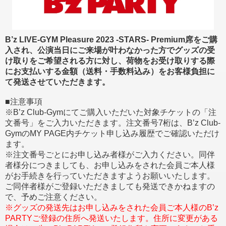
B’z LIVE-GYM Pleasure 2023 -STARS- Premium席をご購
入され、公演当日にご来場が叶わなかった方でグッズの受
け取りをご希望される方に対し、荷物をお受け取りする際
にお支払いする金額（送料・手数料込み）をお客様負担に
て発送させていただきます。
■注意事項
※B’z Club-Gymにてご購入いただいた対象チケットの「注
文番号」をご入力いただきます。注文番号7桁は、B’z Club-
GymのMY PAGE内チケット申し込み履歴でご確認いただけ
ます。
※注文番号ごとにお申し込み者様がご入力ください。同伴
者様分につきましても、お申し込みをされた会員ご本人様
がお手続きを行っていただきますようお願いいたします。
ご同伴者様がご登録いただきましても発送できかねますの
で、予めご注意ください。
※グッズの発送先はお申し込みをされた会員ご本人様のB’z
PARTYご登録の住所へ発送いたします。住所に変更がある